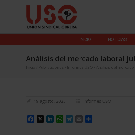
INICIO
NOTICIAS
Análisis del mercado laboral ju
Inicio
/
Publicaciones
/
Informes USO
/
Análisis del mercado 
19 agosto, 2025
Informes USO
Facebook
X
LinkedIn
WhatsApp
Telegram
Email
Compartir