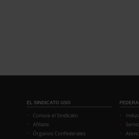
EL SINDICATO USO
FEDERA
Conoce el Sindicato
Indus
Afíliate
Servi
Órganos Confederales
Atenc