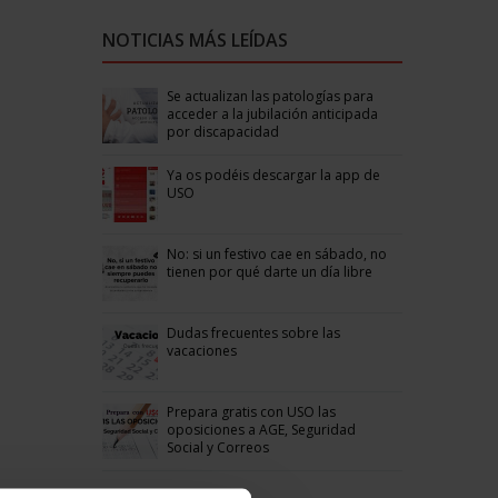
NOTICIAS MÁS LEÍDAS
Se actualizan las patologías para
acceder a la jubilación anticipada
por discapacidad
Ya os podéis descargar la app de
USO
No: si un festivo cae en sábado, no
tienen por qué darte un día libre
Dudas frecuentes sobre las
vacaciones
Prepara gratis con USO las
oposiciones a AGE, Seguridad
Social y Correos