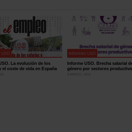
s USO
Informes USO
USO. La evolución de los
Informe USO. Brecha salarial d
y el coste de vida en España
género por sectores productiv
026
4 MARZO, 2026