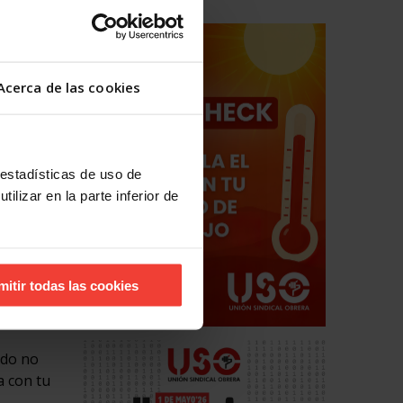
obre tu
nos
Acerca de las cookies
aciones
n tu
médicas o
 estadísticas de uso de
 cita
ilizar en la parte inferior de
s sobre
amiento,
mitir todas las cookies
ndo no
a con tu