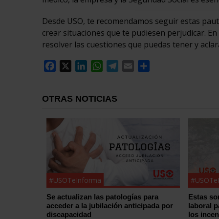
Desde USO, te recomendamos seguir estas pautas
crear situaciones que te pudiesen perjudicar. E
resolver las cuestiones que puedas tener y aclar
Facebook
X
LinkedIn
WhatsApp
Telegram
Email
Compartir
OTRAS NOTICIAS
#USOTeInforma
#USOTeI
Se actualizan las patologías para
Estas so
acceder a la jubilación anticipada por
laboral 
discapacidad
los ince