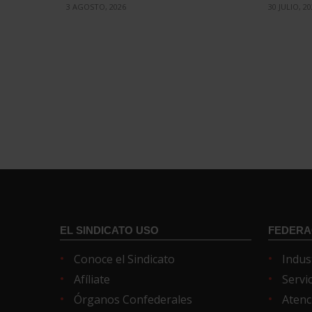
3 AGOSTO, 2026
30 JULIO, 2
EL SINDICATO USO
FEDERA
Conoce el Sindicato
Indus
Afíliate
Servi
Órganos Confederales
Atenc