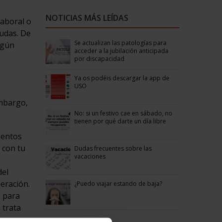
NOTICIAS MÁS LEÍDAS
laboral o
dudas. De
Se actualizan las patologías para
lgún
acceder a la jubilación anticipada
por discapacidad
Ya os podéis descargar la app de
USO
embargo,
No: si un festivo cae en sábado, no
tienen por qué darte un día libre
ientos
 con tu
Dudas frecuentes sobre las
vacaciones
del
peración.
¿Puedo viajar estando de baja?
e para
 trata