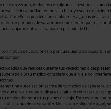
ocurre en verano, dudamos con algunas cuestiones, como la
procesos de incapacidad temporal o baja, ya sean con origen 
ista. Por ello es posible que se planteen algunas de estas 
ncidir con periodos de vacaciones o por tener que realizar a
 puede viajar mientras estamos en periodo de IT.
r con motivo de vacaciones o por cualquier otra causa. Sin 
es cumplir:
actividades que realices durante tus vacaciones o desplazam
uperación. Si tu médico considera que el viaje no interfiere
aciones.
ener una autorización escrita de tu médico de cabecera, o 
ndo que el viaje no perjudicará tu salud ni retrasará tu recu
 tu empleador sobre tus planes de viaje. Esto es important
esté al tanto de tu situación. No es una obligación legal, se
cción por parte de la empresa que pudiese perjudicarte.