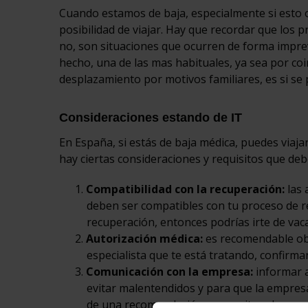
Cuando estamos de baja, especialmente si esto 
posibilidad de viajar. Hay que recordar que los 
no, son situaciones que ocurren de forma imprev
hecho, una de las mas habituales, ya sea por coi
desplazamiento por motivos familiares, es si se
Consideraciones estando de IT
En España, si estás de baja médica, puedes viaja
hay ciertas consideraciones y requisitos que deb
Compatibilidad con la recuperación:
las 
deben ser compatibles con tu proceso de rec
recuperación, entonces podrías irte de vac
Autorización médica:
es recomendable obt
especialista que te está tratando, confirma
Comunicación con la empresa:
informar a
evitar malentendidos y para que la empresa 
de una recomendación para evitar alguna a