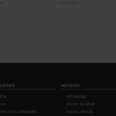
026
29 JULIO, 2026
CIONES
NOTICIAS
tria
Actualidad
cios
Acción Sindical
ión a la Ciudadanía
Salud Laboral