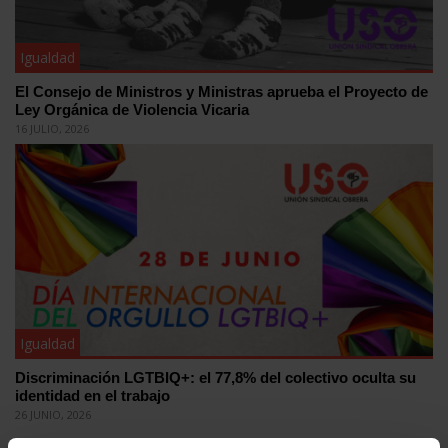
Igualdad
El Consejo de Ministros y Ministras aprueba el Proyecto de
Ley Orgánica de Violencia Vicaria
16 JULIO, 2026
Igualdad
Discriminación LGTBIQ+: el 77,8% del colectivo oculta su
identidad en el trabajo
26 JUNIO, 2026