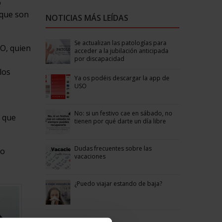
o
rque son
NOTICIAS MÁS LEÍDAS
Se actualizan las patologías para
O, quien
acceder a la jubilación anticipada
por discapacidad
los
Ya os podéis descargar la app de
USO
No: si un festivo cae en sábado, no
s que
tienen por qué darte un día libre
Dudas frecuentes sobre las
do
vacaciones
¿Puedo viajar estando de baja?