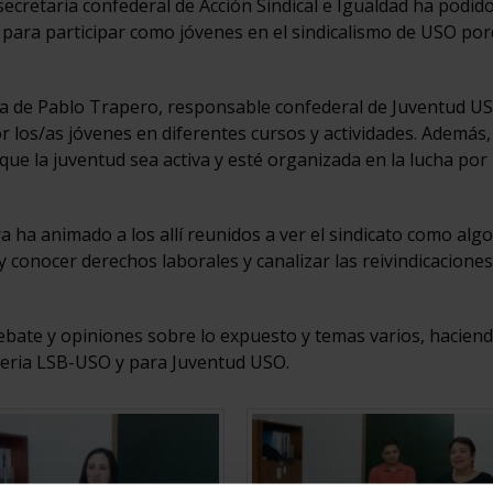
ecretaria confederal de Acción Sindical e Igualdad ha podid
 para participar como jóvenes en el sindicalismo de USO po
a de Pablo Trapero, responsable confederal de Juventud US
or los/as jóvenes en diferentes cursos y actividades. Además,
e la juventud sea activa y esté organizada en la lucha por 
ha animado a los allí reunidos a ver el sindicato como algo
y conocer derechos laborales y canalizar las reivindicacione
debate y opiniones sobre lo expuesto y temas varios, hacien
teria LSB-USO y para Juventud USO.