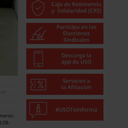
tud
tamento
 LSB-