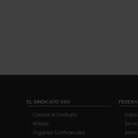
EL SINDICATO USO
FEDERA
Conoce el Sindicato
Indus
Afíliate
Servi
Órganos Confederales
Atenc