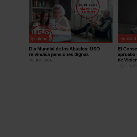
Igualdad
Igualdad
Día Mundial de los Abuelos: USO
El Conse
reivindica pensiones dignas
aprueba 
de Violen
26 JULIO, 2026
16 JULIO, 2