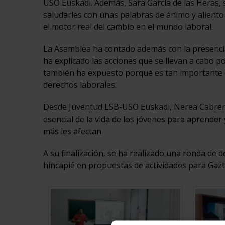
USO Euskadi. Además, Sara García de las Heras, s
saludarles con unas palabras de ánimo y aliento
el motor real del cambio en el mundo laboral.
La Asamblea ha contado además con la presenci
ha explicado las acciones que se llevan a cabo p
también ha expuesto porqué es tan importante qu
derechos laborales.
Desde Juventud LSB-USO Euskadi, Nerea Cabrera 
esencial de la vida de los jóvenes para aprender 
más les afectan
A su finalización, se ha realizado una ronda de 
hincapié en propuestas de actividades para Gaz