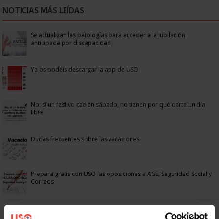
NOTICIAS MÁS LEÍDAS
Se actualizan las patologías para acceder a la jubilación
anticipada por discapacidad
Ya os podéis descargar la app de USO
No: si un festivo cae en sábado, no tienen por qué darte un día
libre
Dudas frecuentes sobre las vacaciones
Prepara gratis con USO las oposiciones a AGE, Seguridad Social y
Correos