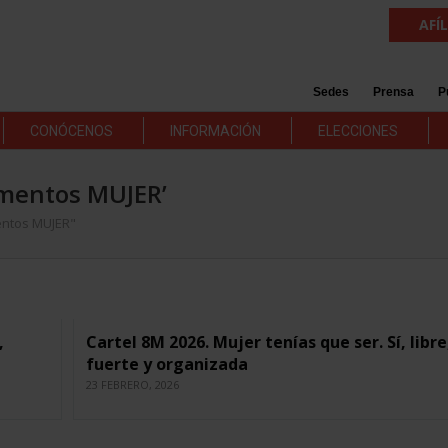
AFÍ
Sedes
Prensa
P
CONÓCENOS
INFORMACIÓN
ELECCIONES
cumentos MUJER’
entos MUJER"
,
Cartel 8M 2026. Mujer tenías que ser. Sí, libre
fuerte y organizada
23 FEBRERO, 2026