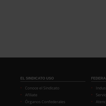
EL SINDICATO USO
FEDERA
Conoce el Sindicato
Indus
Afíliate
Servi
Órganos Confederales
Atenc