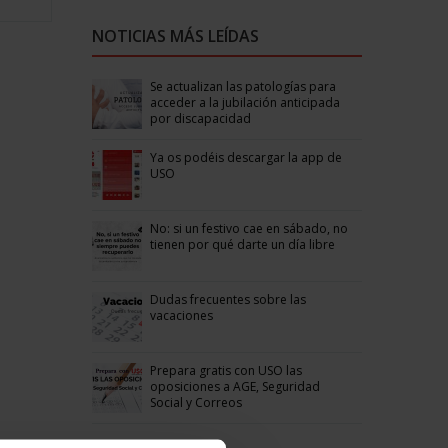
NOTICIAS MÁS LEÍDAS
Se actualizan las patologías para
acceder a la jubilación anticipada
por discapacidad
Ya os podéis descargar la app de
USO
No: si un festivo cae en sábado, no
tienen por qué darte un día libre
Dudas frecuentes sobre las
vacaciones
Prepara gratis con USO las
oposiciones a AGE, Seguridad
Social y Correos