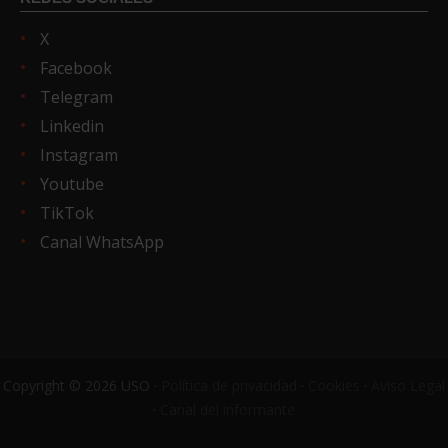
X
Facebook
Telegram
Linkedin
Instagram
Youtube
TikTok
Canal WhatsApp
Copyright © 2026 USO ·
Política de privacidad
·
Cookies
·
Aviso Legal
·
Canal del informante