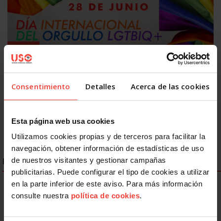
Igualdad
Discriminación LGTBIQ+: el 77,8% del colectivo oculta su
identidad en el trabajo
26 JUNIO, 2026
Consentimiento
Detalles
Acerca de las cookies
Esta página web usa cookies
Utilizamos cookies propias y de terceros para facilitar la
navegación, obtener información de estadísticas de uso
de nuestros visitantes y gestionar campañas
ENLACES DESTACADOS
publicitarias. Puede configurar el tipo de cookies a utilizar
en la parte inferior de este aviso. Para más información
consulte nuestra
política de cookies
.