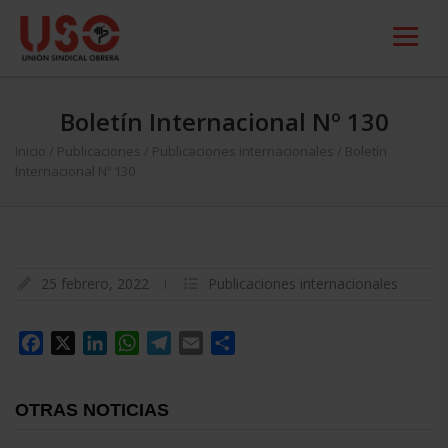
Boletín Internacional Nº 130
Inicio
/
Publicaciones
/
Publicaciones internacionales
/
Boletín
Internacional Nº 130
25 febrero, 2022
Publicaciones internacionales
Facebook
X
LinkedIn
WhatsApp
Telegram
Email
Compartir
OTRAS NOTICIAS