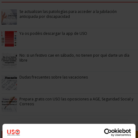
Se actualizan las patologías para acceder a la jubilación
anticipada por discapacidad
Ya os podéis descargar la app de USO
No: si un festivo cae en sábado, no tienen por qué darte un día
libre
Dudas frecuentes sobre las vacaciones
Prepara gratis con USO las oposiciones a AGE, Seguridad Social y
Correos