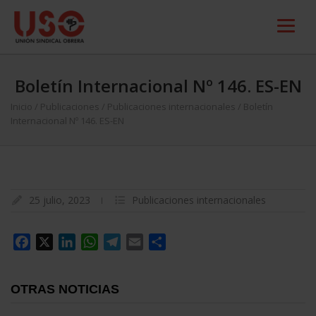
Boletín Internacional Nº 146. ES-EN
Inicio
/
Publicaciones
/
Publicaciones internacionales
/
Boletín
Internacional Nº 146. ES-EN
25 julio, 2023
Publicaciones internacionales
Facebook
X
LinkedIn
WhatsApp
Telegram
Email
Compartir
OTRAS NOTICIAS