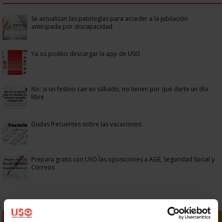
Se actualizan las patologías para acceder a la jubilación
anticipada por discapacidad
Ya os podéis descargar la app de USO
No: si un festivo cae en sábado, no tienen por qué darte un día
libre
Dudas frecuentes sobre las vacaciones
Prepara gratis con USO las oposiciones a AGE, Seguridad Social y
Correos