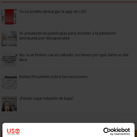
Ya os podéis descargar la app de USO
Se actualizan las patologías para acceder a la jubilación
anticipada por discapacidad
No: si un festivo cae en sábado, no tienen por qué darte un día
libre
Dudas frecuentes sobre las vacaciones
¿Puedo viajar estando de baja?