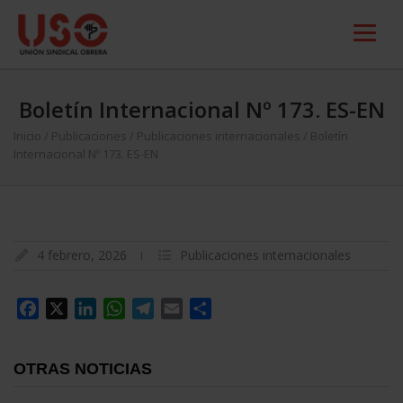
Boletín Internacional Nº 173. ES-EN
Inicio
/
Publicaciones
/
Publicaciones internacionales
/
Boletín
Internacional Nº 173. ES-EN
4 febrero, 2026
Publicaciones internacionales
Facebook
X
LinkedIn
WhatsApp
Telegram
Email
Compartir
OTRAS NOTICIAS