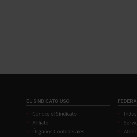
EL SINDICATO USO
FEDERA
Conoce el Sindicato
Indus
Afíliate
Servi
Órganos Confederales
Atenc