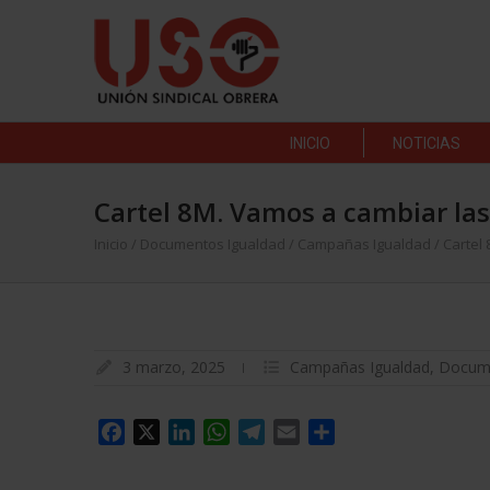
INICIO
NOTICIAS
Cartel 8M. Vamos a cambiar las
Inicio
/
Documentos Igualdad
/
Campañas Igualdad
/
Cartel
3 marzo, 2025
Campañas Igualdad
,
Docume
Facebook
X
LinkedIn
WhatsApp
Telegram
Email
Compartir