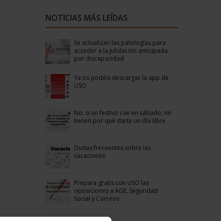
NOTICIAS MÁS LEÍDAS
Se actualizan las patologías para
acceder a la jubilación anticipada
por discapacidad
Ya os podéis descargar la app de
USO
No: si un festivo cae en sábado, no
tienen por qué darte un día libre
Dudas frecuentes sobre las
vacaciones
Prepara gratis con USO las
oposiciones a AGE, Seguridad
Social y Correos