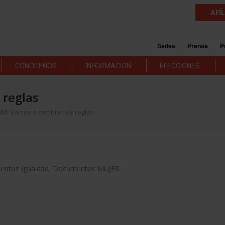
AFÍ
Sedes
Prensa
P
CONÓCENOS
INFORMACIÓN
ELECCIONES
 reglas
 8M. Vamos a cambiar las reglas
ntos Igualdad
,
Documentos MUJER