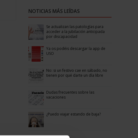
NOTICIAS MÁS LEÍDAS
Se actualizan las patologías para
acceder a la jubilación anticipada
por discapacidad
Ya os podéis descargar la app de
USO
No: si un festivo cae en sábado, no
tienen por qué darte un día libre
Dudas frecuentes sobre las
vacaciones
¿Puedo viajar estando de baja?