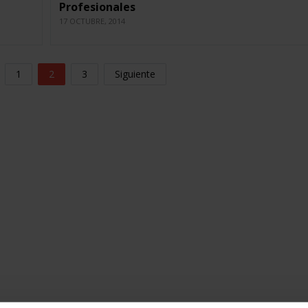
Profesionales
17 OCTUBRE, 2014
1
2
3
Siguiente