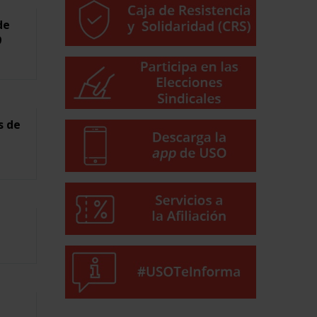
de
9
s de