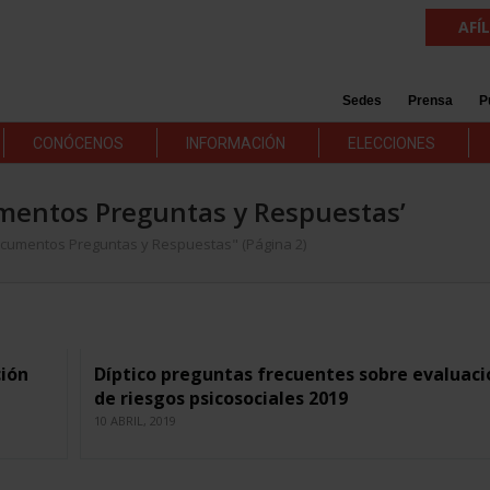
AFÍ
Sedes
Prensa
P
CONÓCENOS
INFORMACIÓN
ELECCIONES
cumentos Preguntas y Respuestas’
Documentos Preguntas y Respuestas"
(Página 2)
ción
Díptico preguntas frecuentes sobre evaluaci
de riesgos psicosociales 2019
10 ABRIL, 2019