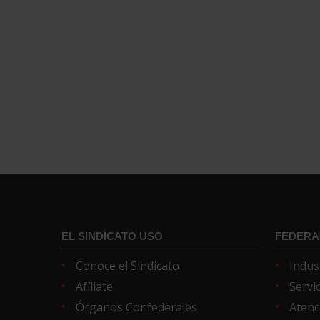
EL SINDICATO USO
FEDERA
Conoce el Sindicato
Indus
Afíliate
Servi
Órganos Confederales
Atenc