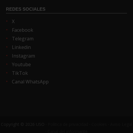
REDES SOCIALES
X
Facebook
Telegram
Linkedin
Instagram
Youtube
TikTok
Canal WhatsApp
Copyright © 2026 USO ·
Política de privacidad
·
Cookies
·
Aviso Legal
·
Canal del informante