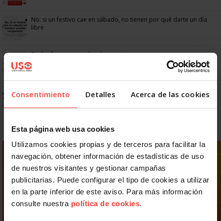
No: si un festivo cae en sábado, no tienen por qué darte un día
libre
Dudas frecuentes sobre las vacaciones
Prepara gratis con USO las oposiciones a AGE, Seguridad Social y
Consentimiento
Detalles
Acerca de las cookies
Correos
Esta página web usa cookies
Utilizamos cookies propias y de terceros para facilitar la
navegación, obtener información de estadísticas de uso
de nuestros visitantes y gestionar campañas
publicitarias. Puede configurar el tipo de cookies a utilizar
en la parte inferior de este aviso. Para más información
consulte nuestra
política de cookies
.