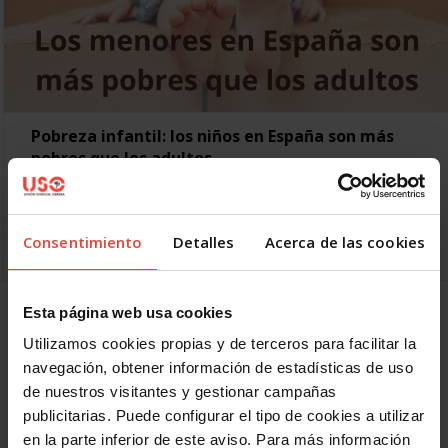
Pobreza infantil: los niños en España son más
pobres que los adultos
17 JUNIO, 2024
La pobreza infantil sigue creciendo en España: los hogares
con menores tienen casi 10 puntos más de pobreza que los
Consentimiento
Detalles
Acerca de las cookies
de adultos La pobreza infantil en…
Esta página web usa cookies
Anterior
1
2
3
4
5
6
7
Utilizamos cookies propias y de terceros para facilitar la
Siguiente
Último »
navegación, obtener información de estadísticas de uso
de nuestros visitantes y gestionar campañas
publicitarias. Puede configurar el tipo de cookies a utilizar
en la parte inferior de este aviso. Para más información