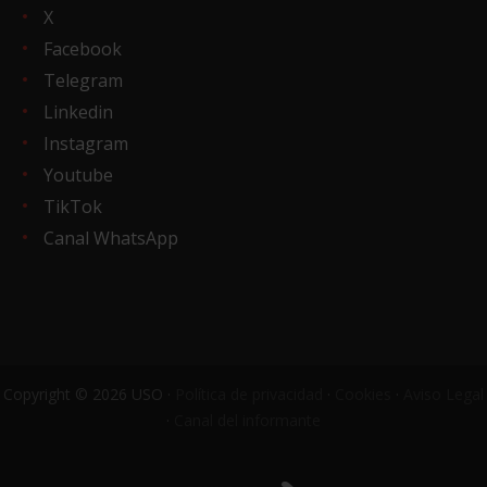
X
Facebook
Telegram
Linkedin
Instagram
Youtube
TikTok
Canal WhatsApp
Copyright © 2026 USO ·
Política de privacidad
·
Cookies
·
Aviso Legal
·
Canal del informante