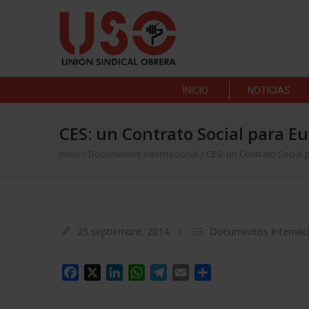
INICIO
NOTICIAS
CES: un Contrato Social para E
Inicio
/
Documentos Internacional
/
CES: un Contrato Social
25 septiembre, 2014
Documentos Internac
Facebook
X
LinkedIn
WhatsApp
Telegram
Email
Compartir