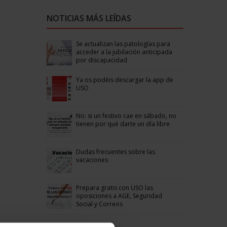
NOTICIAS MÁS LEÍDAS
Se actualizan las patologías para
acceder a la jubilación anticipada
por discapacidad
Ya os podéis descargar la app de
USO
No: si un festivo cae en sábado, no
tienen por qué darte un día libre
Dudas frecuentes sobre las
vacaciones
Prepara gratis con USO las
oposiciones a AGE, Seguridad
Social y Correos