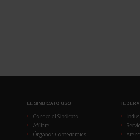
EL SINDICATO USO
FEDERA
Conoce el Sindicato
Indus
Afíliate
Servi
Órganos Confederales
Atenc