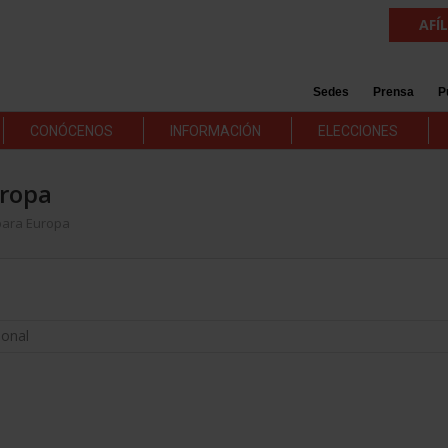
AFÍ
Sedes
Prensa
P
CONÓCENOS
INFORMACIÓN
ELECCIONES
uropa
 para Europa
ional