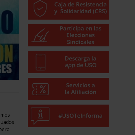
tamos
ituados
 pero