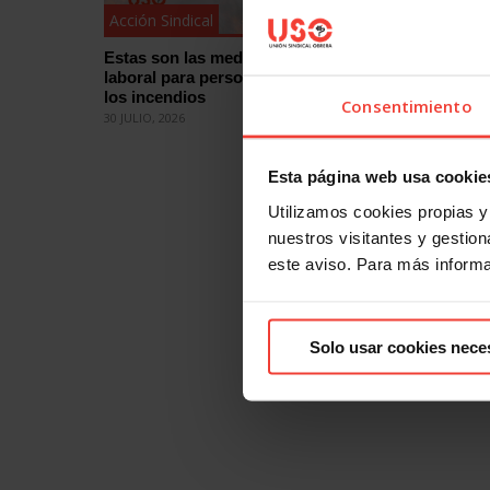
Acción Sindical
Acción Si
Estas son las medidas de protección
¿Quieres
laboral para personas afectadas por
eleccion
los incendios
cómo
Consentimiento
30 JULIO, 2026
29 JULIO, 2
Esta página web usa cookie
Utilizamos cookies propias y 
nuestros visitantes y gestiona
este aviso. Para más inform
Solo usar cookies nece