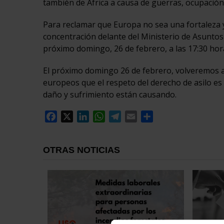
también de África a causa de guerras, ocupación 
Para reclamar que Europa no sea una fortaleza 
concentración delante del Ministerio de Asuntos 
próximo domingo, 26 de febrero, a las 17:30 ho
El próximo domingo 26 de febrero, volveremos a s
europeos que el respeto del derecho de asilo es 
daño y sufrimiento están causando.
Facebook
X
LinkedIn
WhatsApp
Telegram
Email
Compartir
OTRAS NOTICIAS