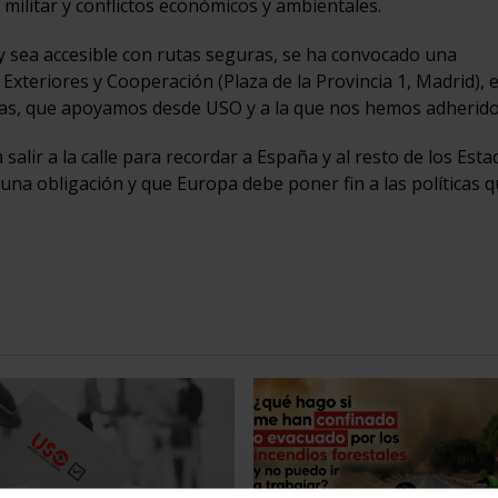
militar y conflictos económicos y ambientales.
y sea accesible con rutas seguras, se ha convocado una
Exteriores y Cooperación (Plaza de la Provincia 1, Madrid), e
ras, que apoyamos desde USO y a la que nos hemos adherido
alir a la calle para recordar a España y al resto de los Esta
una obligación y que Europa debe poner fin a las políticas 