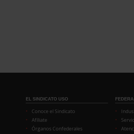
EL SINDICATO USO
FEDERA
Conoce el Sindicato
Indus
Afíliate
Servi
Órganos Confederales
Atenc