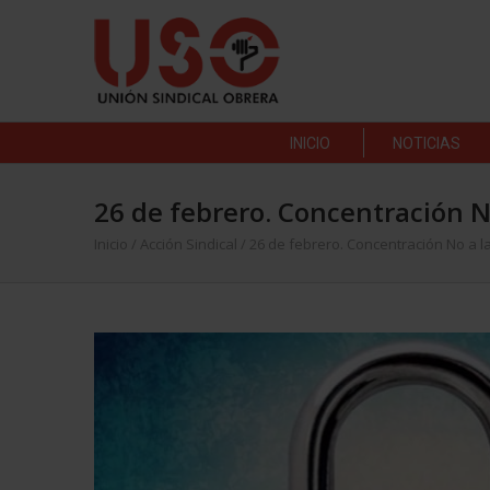
INICIO
NOTICIAS
26 de febrero. Concentración N
Inicio
/
Acción Sindical
/
26 de febrero. Concentración No a l