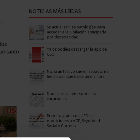
NOTICIAS MÁS LEÍDAS
l
Se actualizan las patologías para
.
acceder a la jubilación anticipada
por discapacidad
dos
Ya os podéis descargar la app de
que tanto
USO
No: si un festivo cae en sábado, no
tienen por qué darte un día libre
Dudas frecuentes sobre las
vacaciones
Prepara gratis con USO las
oposiciones a AGE, Seguridad
Social y Correos