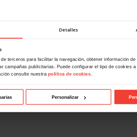
ndical
Acción Sindical
 presentarte con USO a las
USOTeInforma sobre tus derec
es sindicales? Te contamos
laborales ante los incendios for
27 JULIO, 2026
Detalles
026
s
de terceros para facilitar la navegación, obtener información de
r campañas publicitarias. Puede configurar el tipo de cookies a ut
ación consulte nuestra
política de cookies
.
sarias
Personalizar
Per