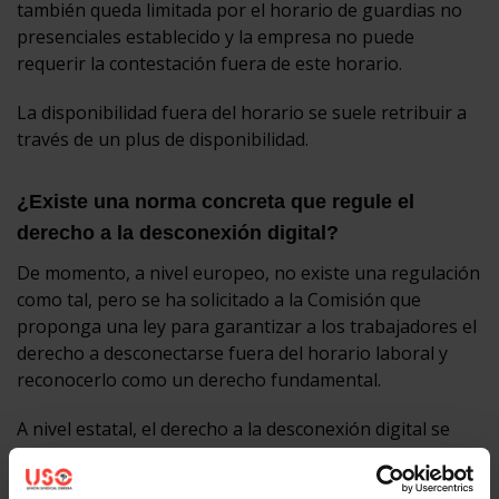
también queda limitada por el horario de guardias no
presenciales establecido y la empresa no puede
requerir la contestación fuera de este horario.
La disponibilidad fuera del horario se suele retribuir a
través de un plus de disponibilidad.
¿Existe una norma concreta que regule el
derecho a la desconexión digital?
De momento, a nivel europeo, no existe una regulación
como tal, pero se ha solicitado a la Comisión que
proponga una ley para garantizar a los trabajadores el
derecho a desconectarse fuera del horario laboral y
reconocerlo como un derecho fundamental.
A nivel estatal, el derecho a la desconexión digital se
regula en el artículo 88 de la Ley Orgánica 3/2018, de
Protección de Datos Personales y garantía de los