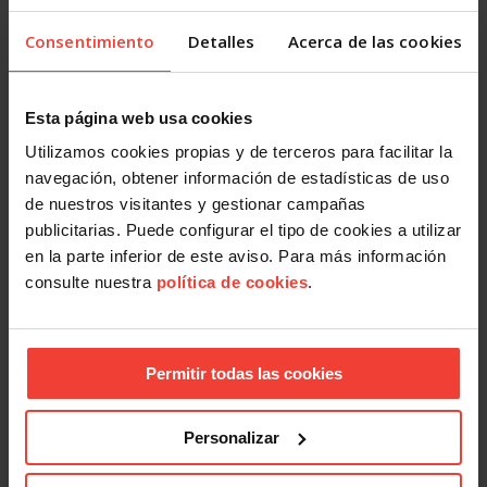
derechos digitales; en el artículo 20 bis del ET y en el
artículo 18 del Real Decreto-Ley 28/2020, de trabajo a
Consentimiento
Detalles
Acerca de las cookies
distancia.
Sin embargo, la Ley regula que, dependiendo de la
Esta página web usa cookies
naturaleza y objeto de la relación laboral, los
Utilizamos cookies propias y de terceros para facilitar la
trabajadores pueden disfrutar de la conciliación de la
navegación, obtener información de estadísticas de uso
actividad laboral y la vida personal y familiar según se
de nuestros visitantes y gestionar campañas
establezca en la negociación colectiva, es decir, en los
publicitarias. Puede configurar el tipo de cookies a utilizar
convenios colectivos o, en su defecto, en los acuerdos
en la parte inferior de este aviso. Para más información
entre empresa y representantes de los trabajadores.
consulte nuestra
política de cookies
.
Facebook
X
LinkedIn
WhatsApp
Telegram
Email
Compartir
Permitir todas las cookies
OTRAS NOTICIAS
Personalizar