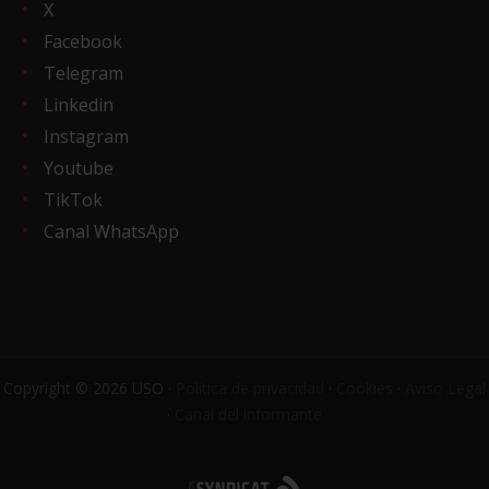
X
Facebook
Telegram
Linkedin
Instagram
Youtube
TikTok
Canal WhatsApp
Copyright © 2026 USO ·
Política de privacidad
·
Cookies
·
Aviso Legal
·
Canal del informante