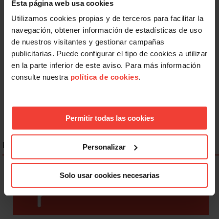
Esta página web usa cookies
Utilizamos cookies propias y de terceros para facilitar la
navegación, obtener información de estadísticas de uso
Salud laboral
de nuestros visitantes y gestionar campañas
Absentismo laboral: culpa al trabajador enfermo y esconde
publicitarias. Puede configurar el tipo de cookies a utilizar
fallos en PRL
en la parte inferior de este aviso. Para más información
30 JULIO, 2026
consulte nuestra
política de cookies
.
Permitir todas las cookies
ENLACES DESTACADOS
Personalizar
Solo usar cookies necesarias