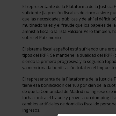
El representante de la Plataforma de la Justicia 
suficiente (la presión fiscal es de cinco a siet
que las necesidades públicas y de ahí el déficit p
multinacionales y el fraude que los papeles de l
amnistía fiscal o la lista Falciani. Pero también
sobre el Patrimonio.
El sistema fiscal español está sufriendo una ero
tipos del IRPF. Se mantiene la dualidad del IRPF (
siendo la primera progresiva y la segunda topada
ya mencionada bonificación total en el Impuesto 
El representante de la Plataforma de la Justicia
tiene esa bonificación del 100 por cien de la cu
de que la Comunidad de Madrid no ingrese ese im
lucha contra el fraude y provoca un dumping fi
cambios artificiales de domicilio fiscal de perso
ingresos.