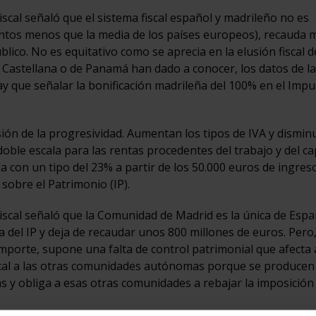
Fiscal señaló que el sistema fiscal español y madrileño no es
e puntos menos que la media de los países europeos), recauda
úblico. No es equitativo como se aprecia en la elusión fiscal d
a Castellana o de Panamá han dado a conocer, los datos de la
, hay que señalar la bonificación madrileña del 100% en el Imp
sión de la progresividad. Aumentan los tipos de IVA y dismin
doble escala para las rentas procedentes del trabajo y del cap
 con un tipo del 23% a partir de los 50.000 euros de ingreso)
sobre el Patrimonio (IP).
 Fiscal señaló que la Comunidad de Madrid es la única de Esp
ota del IP y deja de recaudar unos 800 millones de euros. Per
porte, supone una falta de control patrimonial que afecta 
scal a las otras comunidades autónomas porque se producen
nas y obliga a esas otras comunidades a rebajar la imposición