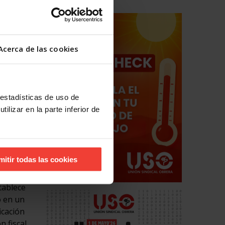
s en los
Madrid y
0
agar más
Acerca de las cookies
estadas
ón y
 estadísticas de uso de
ilizar en la parte inferior de
duardo
iedad o
rid crece
mitir todas las cookies
 falta de
a
tablece
ó en un
icación
n fiscal