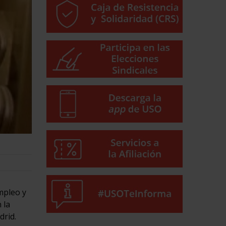
mpleo y
 la
drid.