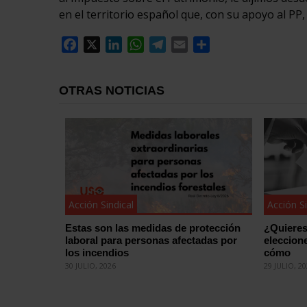
en el territorio español que, con su apoyo al PP,
Facebook
X
LinkedIn
WhatsApp
Telegram
Email
Compartir
OTRAS NOTICIAS
Acción Sindical
Acción Si
Estas son las medidas de protección
¿Quieres
laboral para personas afectadas por
eleccion
los incendios
cómo
30 JULIO, 2026
29 JULIO, 2