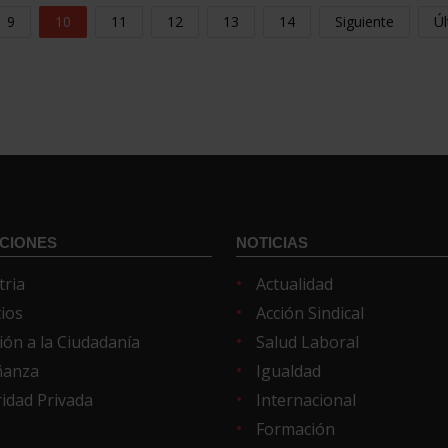
9
10
11
12
13
14
Siguiente
Úl
CIONES
NOTICIAS
tria
Actualidad
cios
Acción Sindical
ión a la Ciudadanía
Salud Laboral
ñanza
Igualdad
idad Privada
Internacional
Formación