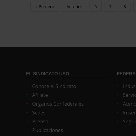
« Primero
Anterior
6
7
8
EL SINDICATO USO
FEDERA
Conoce el Sindicato
Indus
Afíliate
Servi
Órganos Confederales
Atenc
Sedes
Ense
Prensa
Segur
Publicaciones