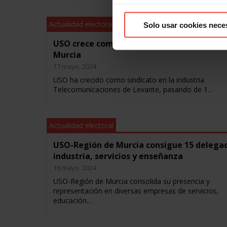
Actualidad electoral
Solo usar cookies nece
USO crece como sindicato en dos industria
Murcia
17 mayo, 2024
USO ha crecido como sindicato en la industria
Telecomunicaciones de Levante, pasando de 1…
Actualidad electoral
USO-Región de Murcia consigue 15 delega
industria, servicios y enseñanza
16 mayo, 2024
USO-Región de Murcia consolida su presencia y
representación en diversas empresas de servicios,
educación…