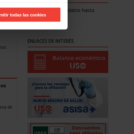
Lo siento. No hay datos hasta
mitir todas las cookies
ahora.
os
ENLACES DE INTERÉS
cios
ios
resa de