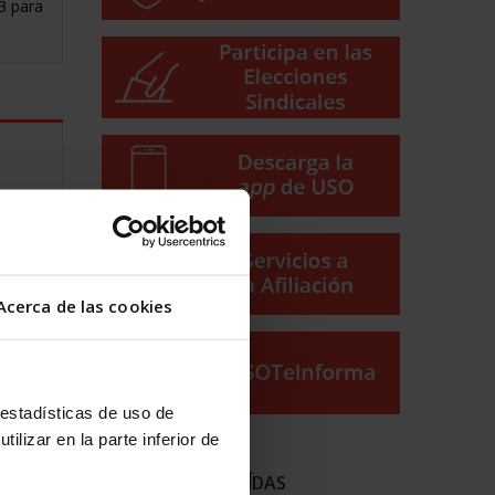
3 para
en el
Acerca de las cookies
nueva
 estadísticas de uso de
ilizar en la parte inferior de
evos
NOTICIAS MÁS LEÍDAS