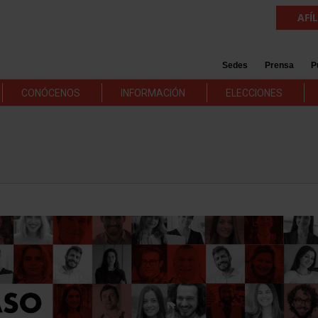
AFÍ
Sedes
Prensa
P
CONÓCENOS
INFORMACIÓN
ELECCIONES