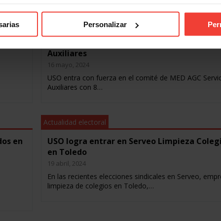
Actualidad electoral
sarias
Personalizar
Per
s en
Éxito rotundo de USOCV en MED AGC Servici
Auxiliares
16 mayo, 2024
USO entra con fuerza en el comité de MED AGC Servi
Auxiliares con 8…
Actualidad electoral
dos en
USO logra entrar en Serveo Limpieza Coleg
en Toledo
19 abril, 2024
En las recientes elecciones sindicales en Serveo, emp
limpieza de colegios en Toledo,…