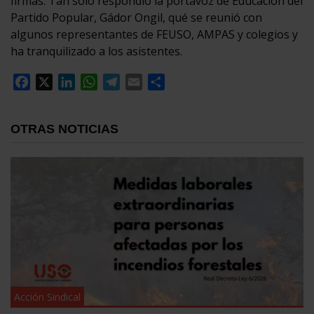
firmas. Tan solo respondió la portavoz de Educación del
Partido Popular, Gádor Ongil, qué se reunió con
algunos representantes de FEUSO, AMPAS y colegios y
ha tranquilizado a los asistentes.
Facebook
X
LinkedIn
WhatsApp
Telegram
Email
Compartir
OTRAS NOTICIAS
Acción Sindical