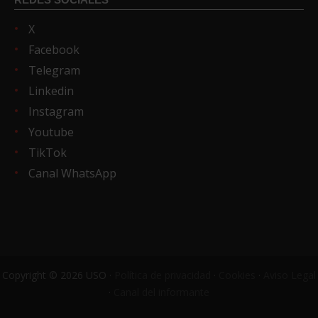
X
Facebook
Telegram
Linkedin
Instagram
Youtube
TikTok
Canal WhatsApp
Copyright © 2026 USO ·
Política de privacidad
·
Cookies
·
Aviso Legal
·
Canal del informante