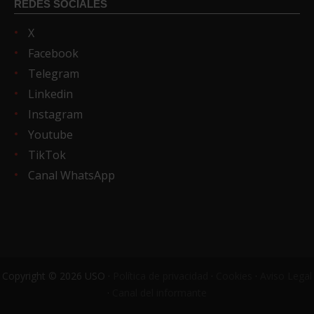
REDES SOCIALES
X
Facebook
Telegram
Linkedin
Instagram
Youtube
TikTok
Canal WhatsApp
Copyright © 2026 USO ·
Política de privacidad
·
Cookies
·
Aviso Legal
·
Canal del informante