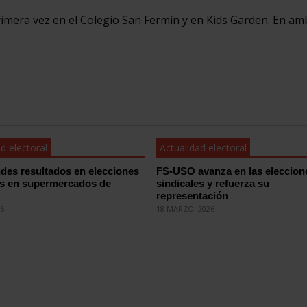
imera vez en el Colegio San Fermín y en Kids Garden. En am
d electoral
Actualidad electoral
des resultados en elecciones
FS-USO avanza en las eleccion
es en supermercados de
sindicales y refuerza su
representación
26
18 MARZO, 2026