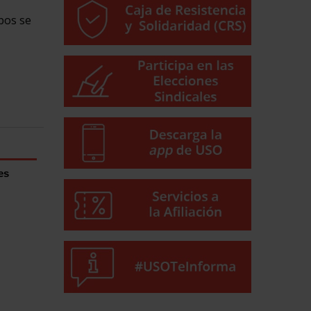
bos se
es