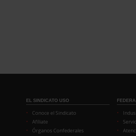
EL SINDICATO USO
FEDERA
Conoce el Sindicato
Indus
Afíliate
Servi
Órganos Confederales
Atenc