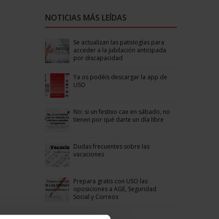
NOTICIAS MÁS LEÍDAS
Se actualizan las patologías para
acceder a la jubilación anticipada
por discapacidad
Ya os podéis descargar la app de
USO
No: si un festivo cae en sábado, no
tienen por qué darte un día libre
Dudas frecuentes sobre las
vacaciones
Prepara gratis con USO las
oposiciones a AGE, Seguridad
Social y Correos