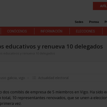
AFÍ
Sedes
Prensa
P
CONÓCENOS
INFORMACIÓN
ELECCIONES
os educativos y renueva 10 delegados
os educativos y renueva 10 delegados
,
uso galicia
,
vigo
Actualidad electoral
 dos comités de empresa de 5 miembros en Vigo. Ha sido e
 total, 10 representantes renovados, que se unen a eleccio
primera vez.