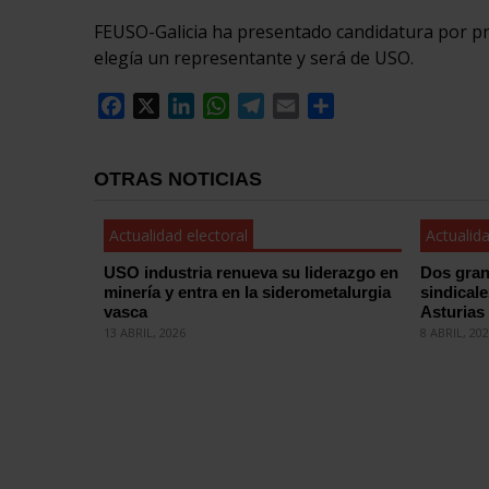
FEUSO-Galicia ha presentado candidatura por pr
elegía un representante y será de USO.
Facebook
X
LinkedIn
WhatsApp
Telegram
Email
Compartir
OTRAS NOTICIAS
Actualidad electoral
Actualida
USO industria renueva su liderazgo en
Dos gran
minería y entra en la siderometalurgia
sindical
vasca
Asturias
13 ABRIL, 2026
8 ABRIL, 20