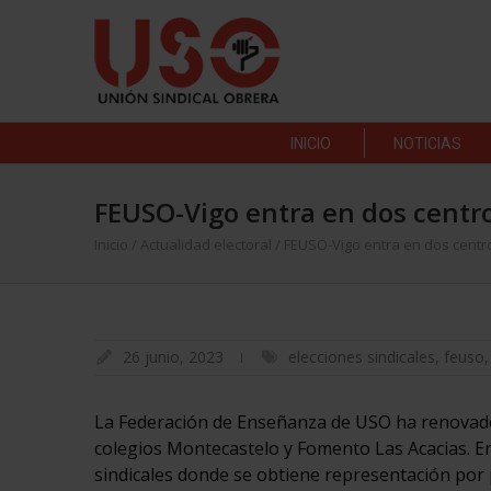
INICIO
NOTICIAS
FEUSO-Vigo entra en dos centr
Inicio
/
Actualidad electoral
/
FEUSO-Vigo entra en dos centr
26 junio, 2023
elecciones sindicales
,
feuso
La Federación de Enseñanza de USO ha renovado
colegios Montecastelo y Fomento Las Acacias. En
sindicales donde se obtiene representación por 