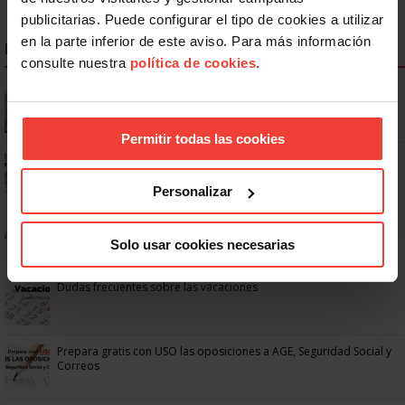
publicitarias. Puede configurar el tipo de cookies a utilizar
en la parte inferior de este aviso. Para más información
NOTICIAS MÁS LEÍDAS
consulte nuestra
política de cookies
.
Se actualizan las patologías para acceder a la jubilación
anticipada por discapacidad
Permitir todas las cookies
Ya os podéis descargar la app de USO
Personalizar
No: si un festivo cae en sábado, no tienen por qué darte un día
libre
Solo usar cookies necesarias
Dudas frecuentes sobre las vacaciones
Prepara gratis con USO las oposiciones a AGE, Seguridad Social y
Correos