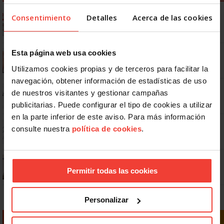
Ya os podéis descargar la app de USO
Consentimiento
Detalles
Acerca de las cookies
Se actualizan las patologías para acceder a la jubilación
Esta página web usa cookies
anticipada por discapacidad
Utilizamos cookies propias y de terceros para facilitar la
navegación, obtener información de estadísticas de uso
No: si un festivo cae en sábado, no tienen por qué darte un día
de nuestros visitantes y gestionar campañas
libre
publicitarias. Puede configurar el tipo de cookies a utilizar
en la parte inferior de este aviso. Para más información
Dudas frecuentes sobre las vacaciones
consulte nuestra
política de cookies
.
¿Puedo viajar estando de baja?
Permitir todas las cookies
Personalizar