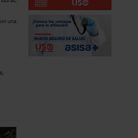
onduras,
 con una
i,