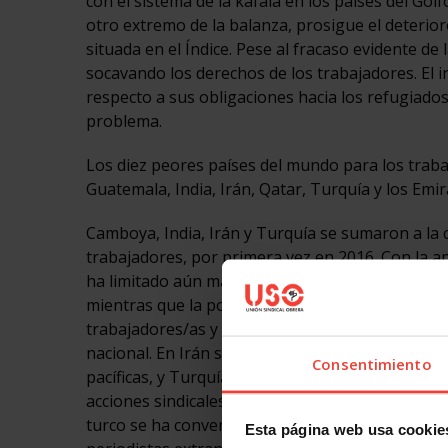
con el sistema de la kafala en los países del Go
otro extremo de la balanza, prosigue el deterio
situada en el Índice. Pese al fracaso evidente d
socavando los derechos de los trabajadores. El 
respecto a sus obligaciones hacia los refugiados
problema.
Los diez peores países del mundo para los trab
Guatemala, India, Irán, Qatar, Turquía y los Emi
Camboya, India, Irán y Turquía se sumaron a la c
trabajadores, por primera vez en 2016. Con la 
ha limitado aún más la capacidad de los trabajad
mientras que la policía en India ha empleado un
trabajadores/as y muchos fueron detenidos por e
nacional. En Irán se han dictado duras sentencia
Consentimiento
pacíficas, y Turquía se está ensañando contra lo
acciones sindicales pacíficas, con al menos 1.39
turco se ha convertido también en sinónimo de at
Esta página web usa cookie