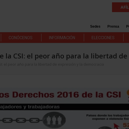
AFÍ
Sedes
Prensa
P
CONÓCENOS
INFORMACIÓN
ELECCIONES
e la CSI: el peor año para la libertad d
I: el peor año para la libertad de expresión y la democracia