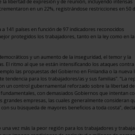
de la libertad de expresión y de reunión, incluyendo intensas
crementaron en un 22%, registrándose restricciones en 50 d
ica a 141 países en función de 97 indicadores reconocidos
jor protegidos los trabajadores, tanto en la ley como en la
democráticos y un aumento de la inseguridad, el temor y la
s. El ritmo al que se están intensificando los ataques contra
emplo las propuestas del Gobierno en Finlandia o la nueva l
te tendencia para los trabajadores/as y sus familias”. “La re
 con un control gubernamental reforzado sobre la libertad de
les fundamentales, con demasiados Gobiernos que intentan co
as grandes empresas, las cuales generalmente consideran q
con su búsqueda de mayores beneficios a toda costa”, decl
e una vez más la peor región para los trabajadores y trabaj