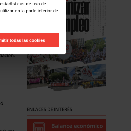
a
 estadísticas de uso de
”.
ilizar en la parte inferior de
 ejemplo
ón del
os y
mitir todas las cookies
stro de
e
dación,
tó
ENLACES DE INTERÉS