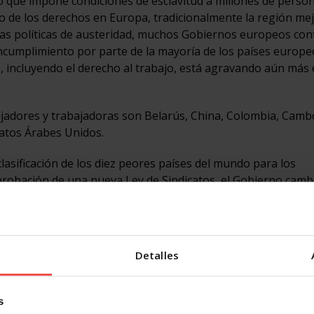
lfo que impone condiciones de esclavitud a millones de person
ro de los derechos en Europa, tradicionalmente la región me
e las políticas de austeridad, muchos Gobiernos europeos co
incumplimiento por parte de la mayoría de los países europe
, incluyendo el derecho al trabajo, está agravando aún más 
ajadores y trabajadoras son Belarús, China, Colombia, Camb
ratos Árabes Unidos.
lasificación de los diez peores países del mundo para los
aprobación de una nueva Ley de Sindicatos, el Gobierno cam
ores para negociar sus condiciones de trabajo y sus salarios
a violencia desproporcionada para reprimir manifestaciones
l simple ejercicio de derechos garantizados en la legislació
s de prisión contra trabajadores por llevar a cabo actividade
Detalles
s trabajadores/as del sector público que intentan participar
0 funcionarios públicos sometidos a investigaciones. El Gobi
aques contra la libertad de expresión, con la expulsión de 
s