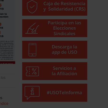
 los
as
ndice