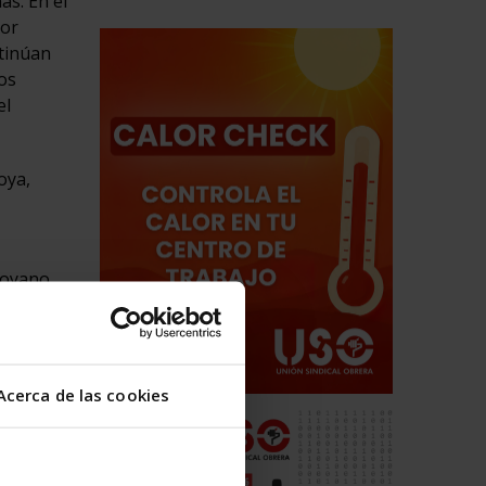
as. En el
jor
ntinúan
os
el
oya,
boyano
,
 de
n
s
Acerca de las cookies
 en
erno
diez