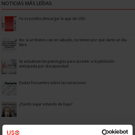
NOTICIAS MÁS LEÍDAS
Ya os podéis descargar la app de USO
No: si un festivo cae en sábado, no tienen por qué darte un día
libre
Se actualizan las patologías para acceder a la jubilación
anticipada por discapacidad
Dudas frecuentes sobre las vacaciones
¿Puedo viajar estando de baja?