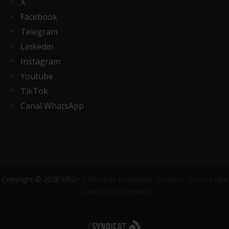
X
Facebook
Telegram
Linkedin
Instagram
Youtube
TikTok
Canal WhatsApp
Copyright © 2026 USO ·
Política de privacidad
·
Cookies
·
Aviso Legal
·
Canal del informante