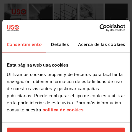
Consentimiento
Detalles
Acerca de las cookies
Actualidad
Esta página web usa cookies
Mercado laboral 2026: más indefinidos sobre el papel, más
Utilizamos cookies propias y de terceros para facilitar la
precariedad en la práctica
navegación, obtener información de estadísticas de uso
31 JULIO, 2026
de nuestros visitantes y gestionar campañas
publicitarias. Puede configurar el tipo de cookies a utilizar
en la parte inferior de este aviso. Para más información
consulte nuestra
política de cookies
.