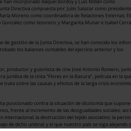
e se han incorporado Raquel Bordoy y Luis Millán como
unta Directiva compuesta por: Julio Salazar como presidente;
 María Moreno como coordinadora de Relaciones Externas; E
 González como tesorero; y Margarita Munar e Isabel Cerra
 de gestión de la Junta Directiva, se han conocido los info
bado los balances contables del ejercicio anterior y los
ctor, productor y guionista de cine José Antonio Romero, jun
ra jurídica de la cinta “Flores en la Basura”, película en la q
rata sobre las causas y efectos de la larga crisis económi
 posicionado contra la situación de dicotomía que supone 
s, frente al incremento de las desigualdades sociales; así
n internacional; la destrucción del tejido asociativo; la persi
ajo de dicho umbral; y el que nuestro país se siga alejando d