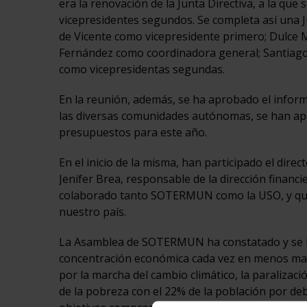
era la renovación de la Junta Directiva, a la qu
vicepresidentes segundos. Se completa así una J
de Vicente como vicepresidente primero; Dulce
Fernández como coordinadora general; Santiago
como vicepresidentas segundas.
En la reunión, además, se ha aprobado el informe
las diversas comunidades autónomas, se han apro
presupuestos para este año.
En el inicio de la misma, han participado el dire
Jenifer Brea, responsable de la dirección financie
colaborado tanto SOTERMUN como la USO, y que t
nuestro país.
La Asamblea de SOTERMUN ha constatado y se ha
concentración económica cada vez en menos mano
por la marcha del cambio climático, la paralizació
de la pobreza con el 22% de la población por deb