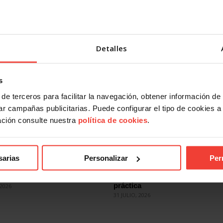
 PIB en el año 2020 y del 0,7% en el año 2024 como ayudas a
Objetivos de Desarrollo Sostenible en todo el planeta.
Detalles
s
de terceros para facilitar la navegación, obtener información de
r campañas publicitarias. Puede configurar el tipo de cookies a ut
ación consulte nuestra
política de cookies
.
ad
Actualidad
sarias
Personalizar
Per
estabilidad en el empleo
Mercado laboral 2026: más inde
el paro vuelve a subir en julio
sobre el papel, más precariedad
práctica
2026
31 JULIO, 2026