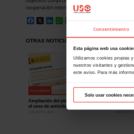
objetivos comprometidos de alcanzar el 0,4% del
cooperación internacional y cumplimiento de los 
Facebook
X
LinkedIn
WhatsApp
Telegram
Email
Compartir
Consentimiento
OTRAS NOTICIAS
Esta página web usa cookie
Utilizamos cookies propias y 
nuestros visitantes y gestiona
este aviso. Para más inform
Actualidad
Actualid
Solo usar cookies nece
Ampliación del plazo para comunicar
Falta de 
el cese de actividad laboral
mientras 
7 AGOSTO, 2026
4 AGOSTO, 