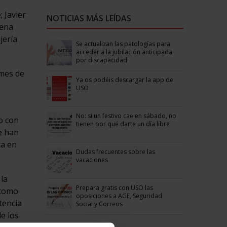
 Javier
NOTICIAS MÁS LEÍDAS
lena
jería
Se actualizan las patologías para
acceder a la jubilación anticipada
por discapacidad
rmes de
Ya os podéis descargar la app de
USO
No: si un festivo cae en sábado, no
to con
tienen por qué darte un día libre
ue han
ca en
Dudas frecuentes sobre las
vacaciones
la
Prepara gratis con USO las
 como
oposiciones a AGE, Seguridad
stencia
Social y Correos
e los