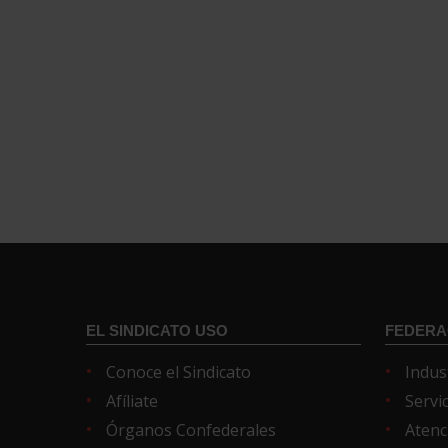
EL SINDICATO USO
FEDERA
Conoce el Sindicato
Indus
Afíliate
Servi
Órganos Confederales
Atenc