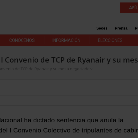
AFÍ
Sedes
Prensa
P
CONÓCENOS
INFORMACIÓN
ELECCIONES
 I Convenio de TCP de Ryanair y su me
 Convenio de TCP de Ryanair y su mesa negociadora
Nacional ha dictado sentencia que anula la
el I Convenio Colectivo de tripulantes de cabi