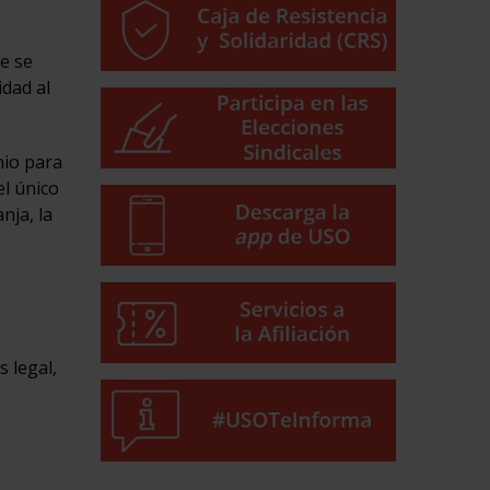
ue se
idad al
nio para
el único
nja, la
s legal,