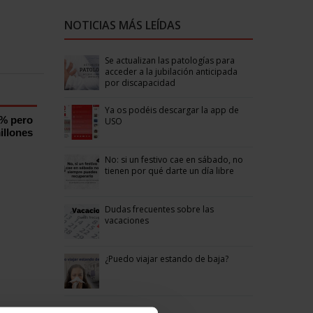
NOTICIAS MÁS LEÍDAS
Se actualizan las patologías para
acceder a la jubilación anticipada
por discapacidad
Ya os podéis descargar la app de
0% pero
USO
illones
No: si un festivo cae en sábado, no
tienen por qué darte un día libre
Dudas frecuentes sobre las
vacaciones
¿Puedo viajar estando de baja?