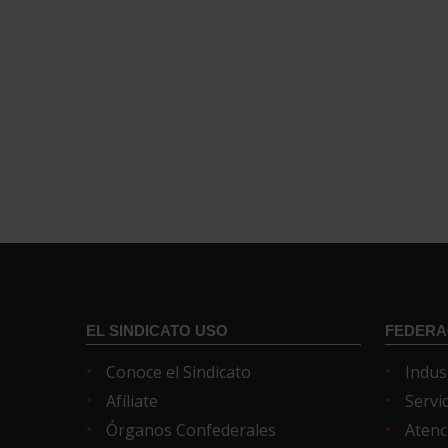
EL SINDICATO USO
FEDERA
Conoce el Sindicato
Indus
Afíliate
Servi
Órganos Confederales
Atenc