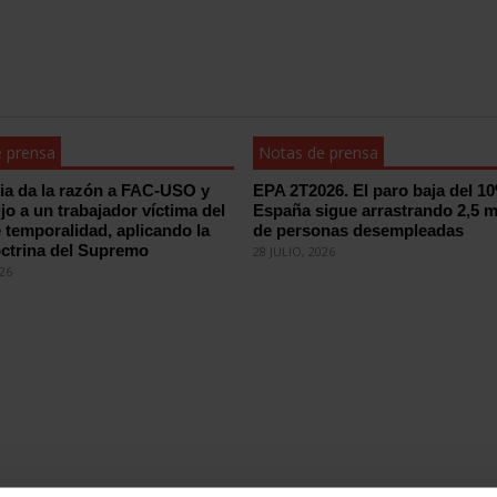
 prensa
Notas de prensa
cia da la razón a FAC-USO y
EPA 2T2026. El paro baja del 1
ijo a un trabajador víctima del
España sigue arrastrando 2,5 m
 temporalidad, aplicando la
de personas desempleadas
ctrina del Supremo
28 JULIO, 2026
026