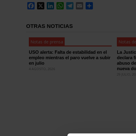
Facebook
X
LinkedIn
WhatsApp
Telegram
Email
Compartir
OTRAS NOTICIAS
Notas de prensa
Notas de
USO alerta: Falta de estabilidad en el
La Justi
empleo mientras el paro vuelve a subir
declara f
en julio
abuso de
nueva do
4 AGOSTO, 2026
29 JULIO, 2