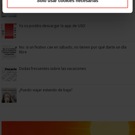
Solo usar cookies necesarias
Se actualizan las patologías para acceder a la jubilación
anticipada por discapacidad
Ya os podéis descargar la app de USO
No: si un festivo cae en sábado, no tienen por qué darte un día
libre
Dudas frecuentes sobre las vacaciones
¿Puedo viajar estando de baja?