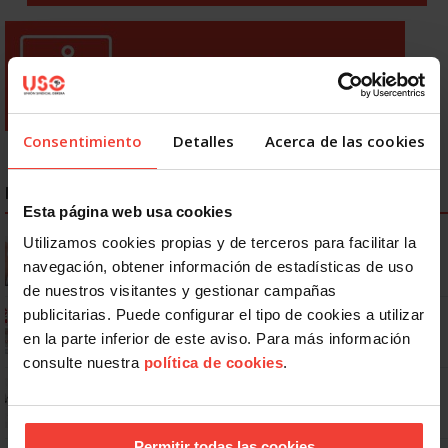
Consentimiento
Detalles
Acerca de las cookies
NOTICIAS MÁS LEÍDAS
Esta página web usa cookies
Utilizamos cookies propias y de terceros para facilitar la
Se actualizan las patologías para acceder a la jubilación
anticipada por discapacidad
navegación, obtener información de estadísticas de uso
de nuestros visitantes y gestionar campañas
publicitarias. Puede configurar el tipo de cookies a utilizar
Ya os podéis descargar la app de USO
en la parte inferior de este aviso. Para más información
consulte nuestra
política de cookies
.
No: si un festivo cae en sábado, no tienen por qué darte un día
libre
Permitir todas las cookies