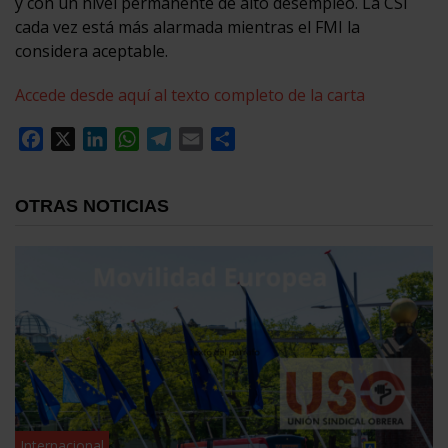
y con un nivel permanente de alto desempleo. La CSI
cada vez está más alarmada mientras el FMI la
considera aceptable.
Accede desde aquí al texto completo de la carta
Facebook
X
LinkedIn
WhatsApp
Telegram
Email
Compartir
OTRAS NOTICIAS
Internacional