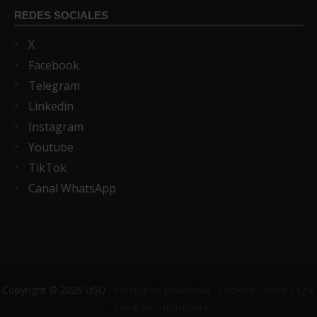
REDES SOCIALES
X
Facebook
Telegram
Linkedin
Instagram
Youtube
TikTok
Canal WhatsApp
Copyright © 2026 USO ·
Política de privacidad
·
Cookies
·
Aviso Legal
·
Canal del informante