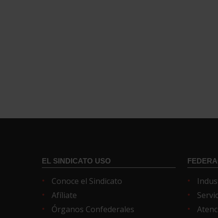
EL SINDICATO USO
FEDERA
Conoce el Sindicato
Indus
Afíliate
Servi
Órganos Confederales
Atenc