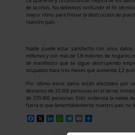
La aparente y circunstancial mejora de los datos
de la crisis. No debemos confundir el fin técnico 
mayor ritmo para frenar la destrucción de pues
nuestro país.
Nadie puede estar satisfecho con unos datos
millones y con más de 1,8 millones de hogares 
de manifiesto que se sigue destruyendo empl
ocupados hace tres meses que aumenta 2,2 punt
Por último estos datos están afectados por u
descenso de 33.300 personas en el tercer trimest
de 370.400 personas. Esto evidencia la salida 
fuera lo que lamentablemente nuestro país no le
Facebook
X
LinkedIn
WhatsApp
Telegram
Email
Compartir