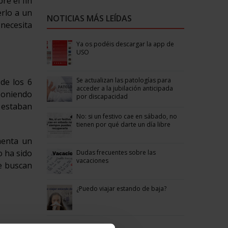
re el fin
erlo a un
NOTICIAS MÁS LEÍDAS
 necesita
Ya os podéis descargar la app de
USO
Se actualizan las patologías para
de los 6
acceder a la jubilación anticipada
 poniendo
por discapacidad
 estaban
No: si un festivo cae en sábado, no
tienen por qué darte un día libre
menta un
o ha sido
Dudas frecuentes sobre las
vacaciones
ue buscan
¿Puedo viajar estando de baja?