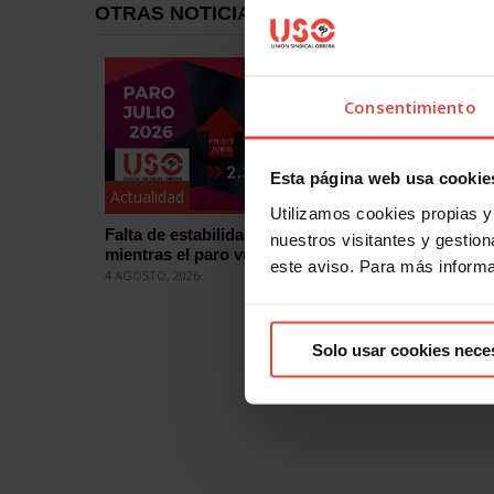
OTRAS NOTICIAS
Consentimiento
Esta página web usa cookie
Actualidad
Actualid
Utilizamos cookies propias y 
Falta de estabilidad en el empleo
Mercado 
nuestros visitantes y gestiona
mientras el paro vuelve a subir en julio
sobre el
este aviso. Para más inform
práctica
4 AGOSTO, 2026
31 JULIO, 2
Solo usar cookies nece