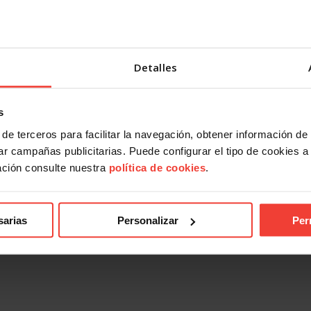
Detalles
s
ad
Actualidad
de terceros para facilitar la navegación, obtener información de
laboral 2026: más indefinidos
El empleo crece en España, pe
r campañas publicitarias. Puede configurar el tipo de cookies a ut
 papel, más precariedad en la
alerta: 2,5 millones de persona
ación consulte nuestra
política de cookies
.
en paro
026
28 JULIO, 2026
sarias
Personalizar
Per