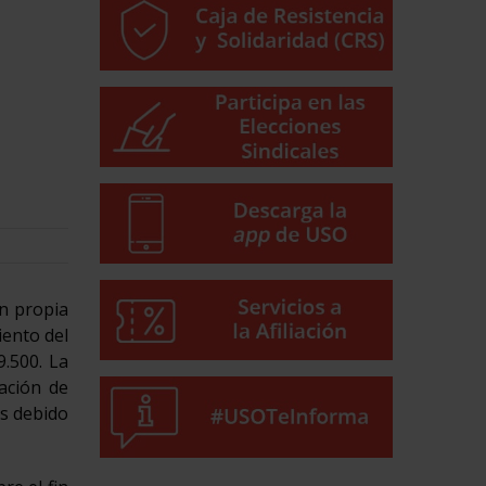
ón propia
iento del
9.500. La
ación de
es debido