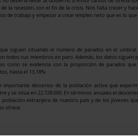
 no debería llevar al Gobierno a emitir cantos de sirena sob
de la recesión, con el fin de la crisis. Nos falta crecer y hac
tos de trabajo y empezar a crear empleo neto que es lo que
 que siguen situando el número de parados en el umbral 
con todos sus miembros en paro. Además, los datos siguen
eo como se evidencia con la proporción de parados que
os, hasta el 13,18%.
n importante descenso de la población activa que experi
re y se sitúa en 22.728.000. En términos anuales el descens
de población extranjera de nuestro país y de los jóvenes q
s ofrece.