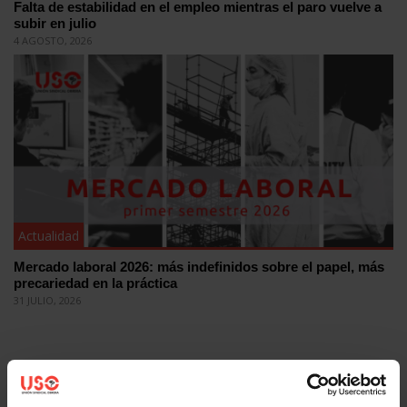
Falta de estabilidad en el empleo mientras el paro vuelve a
subir en julio
4 AGOSTO, 2026
Actualidad
Mercado laboral 2026: más indefinidos sobre el papel, más
precariedad en la práctica
31 JULIO, 2026