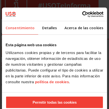
Consentimiento
Detalles
Acerca de las cookies
NOTICIAS MÁS LEÍDAS
Esta página web usa cookies
Se actualizan las patologías para acceder a la jubilación
anticipada por discapacidad
Utilizamos cookies propias y de terceros para facilitar la
navegación, obtener información de estadísticas de uso
Ya os podéis descargar la app de USO
de nuestros visitantes y gestionar campañas
publicitarias. Puede configurar el tipo de cookies a utilizar
en la parte inferior de este aviso. Para más información
No: si un festivo cae en sábado, no tienen por qué darte un día
consulte nuestra
política de cookies
.
libre
Dudas frecuentes sobre las vacaciones
Permitir todas las cookies