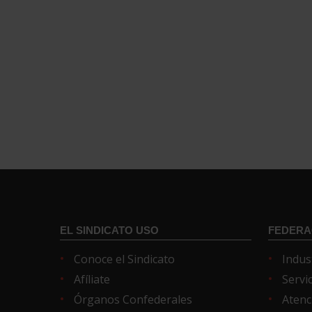
EL SINDICATO USO
FEDERA
Conoce el Sindicato
Indus
Afíliate
Servi
Órganos Confederales
Atenc