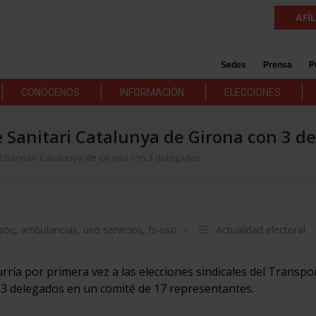
AFÍ
Sedes
Prensa
P
CONÓCENOS
INFORMACIÓN
ELECCIONES
 Sanitari Catalunya de Girona con 3 d
e Sanitari Catalunya de Girona con 3 delegados
soc
,
ambulancias
,
uso servicios
,
fs-uso
Actualidad electoral
rría por primera vez a las elecciones sindicales del Transpo
 3 delegados en un comité de 17 representantes.