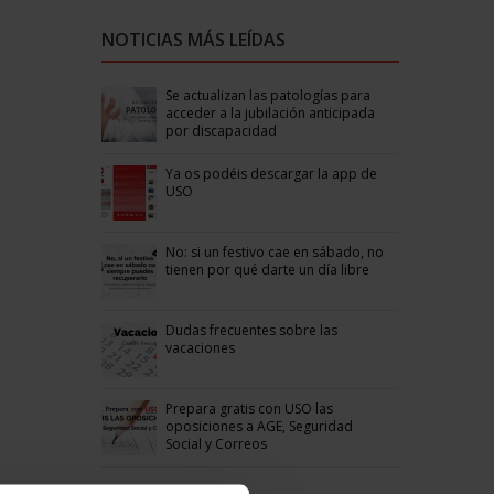
NOTICIAS MÁS LEÍDAS
Se actualizan las patologías para
acceder a la jubilación anticipada
por discapacidad
Ya os podéis descargar la app de
USO
No: si un festivo cae en sábado, no
tienen por qué darte un día libre
Dudas frecuentes sobre las
vacaciones
Prepara gratis con USO las
oposiciones a AGE, Seguridad
Social y Correos