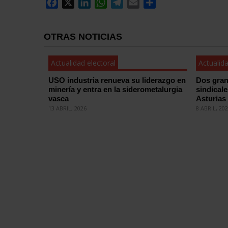
Facebook
X
LinkedIn
WhatsApp
Telegram
Email
Compartir
OTRAS NOTICIAS
Actualidad electoral
Actualida
USO industria renueva su liderazgo en
Dos gran
minería y entra en la siderometalurgia
sindical
vasca
Asturias
13 ABRIL, 2026
8 ABRIL, 20