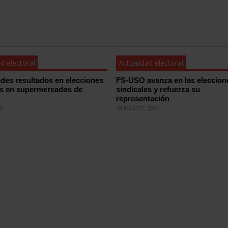
d electoral
Actualidad electoral
des resultados en elecciones
FS-USO avanza en las eleccion
es en supermercados de
sindicales y refuerza su
representación
26
18 MARZO, 2026