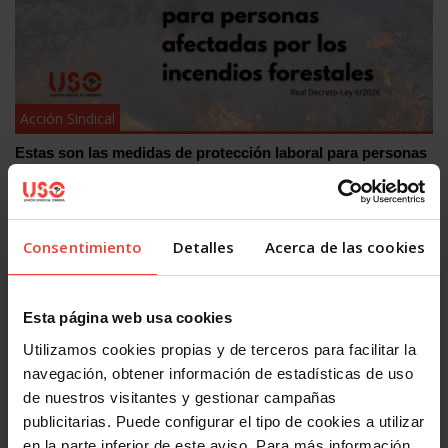
Acción Sindical
Estas son las medidas de protección laboral para personas
afectadas por los incendios
30 JULIO, 2026
Consentimiento
Detalles
Acerca de las cookies
Esta página web usa cookies
Utilizamos cookies propias y de terceros para facilitar la
navegación, obtener información de estadísticas de uso
de nuestros visitantes y gestionar campañas
Acción Sindical
publicitarias. Puede configurar el tipo de cookies a utilizar
¿Quieres presentarte con USO a las elecciones sindicales?
en la parte inferior de este aviso. Para más información