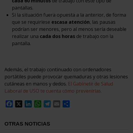
cada 60 minutos
de trabajo con este tipo de
pantallas.
Si la situación fuera opuesta a la anterior, de forma
que se requiriese
escasa atención
, las pausas
podrían ser menores, pero al menos sería deseable
realizar una
cada dos horas
de trabajo con la
pantalla.
Además, el trabajo continuado con ordenadores
portátiles puede provocar quemaduras y otras lesiones
cutáneas en manos y dedos.
El Gabinete de Salud
Laboral de USO te cuenta cómo prevenirlas.
Facebook
X
LinkedIn
WhatsApp
Telegram
Email
Compartir
OTRAS NOTICIAS