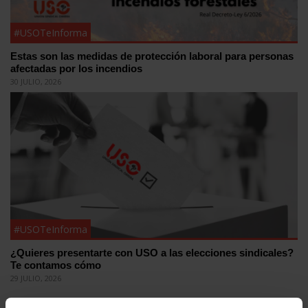
#USOTeInforma
Estas son las medidas de protección laboral para personas
afectadas por los incendios
30 JULIO, 2026
#USOTeInforma
¿Quieres presentarte con USO a las elecciones sindicales?
Te contamos cómo
29 JULIO, 2026