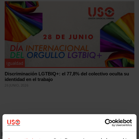
Igualdad
Discriminación LGTBIQ+: el 77,8% del colectivo oculta su
identidad en el trabajo
26 JUNIO, 2026
ENLACES DESTACADOS