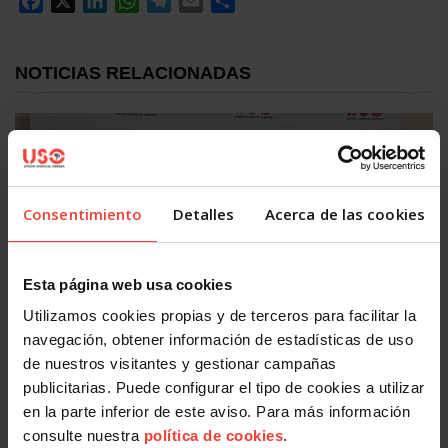
Facebook
X
LinkedIn
WhatsApp
Telegram
Email
Compartir
NOTICIAS RELACIONADAS
Consentimiento
Detalles
Acerca de las cookies
Esta página web usa cookies
Formación
Utilizamos cookies propias y de terceros para facilitar la
navegación, obtener información de estadísticas de uso
Fijar población joven en el mundo rural: el futuro
demográfico, a debate
de nuestros visitantes y gestionar campañas
22 OCTUBRE, 2025
publicitarias. Puede configurar el tipo de cookies a utilizar
en la parte inferior de este aviso. Para más información
consulte nuestra
política de cookies
.