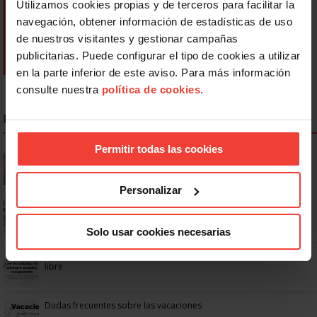
Utilizamos cookies propias y de terceros para facilitar la
navegación, obtener información de estadísticas de uso
de nuestros visitantes y gestionar campañas
publicitarias. Puede configurar el tipo de cookies a utilizar
en la parte inferior de este aviso. Para más información
consulte nuestra
política de cookies
.
NOTICIAS MÁS LEÍDAS
Permitir todas las cookies
Se actualizan las patologías para acceder a la jubilación
anticipada por discapacidad
Personalizar
Ya os podéis descargar la app de USO
Solo usar cookies necesarias
No: si un festivo cae en sábado, no tienen por qué darte un día
libre
Dudas frecuentes sobre las vacaciones