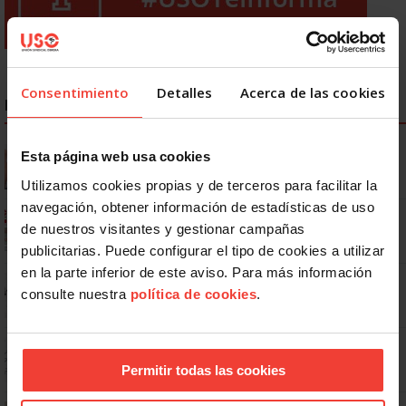
Consentimiento
Detalles
Acerca de las cookies
NOTICIAS MÁS LEÍDAS
Se actualizan las patologías para acceder a la jubilación
Esta página web usa cookies
anticipada por discapacidad
Utilizamos cookies propias y de terceros para facilitar la
navegación, obtener información de estadísticas de uso
Ya os podéis descargar la app de USO
de nuestros visitantes y gestionar campañas
publicitarias. Puede configurar el tipo de cookies a utilizar
en la parte inferior de este aviso. Para más información
No: si un festivo cae en sábado, no tienen por qué darte un día
consulte nuestra
política de cookies
.
libre
Dudas frecuentes sobre las vacaciones
Permitir todas las cookies