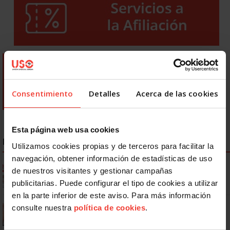
Consentimiento
Detalles
Acerca de las cookies
Esta página web usa cookies
NOTICIAS MÁS LEÍDAS
Utilizamos cookies propias y de terceros para facilitar la
navegación, obtener información de estadísticas de uso
Ya os podéis descargar la app de USO
de nuestros visitantes y gestionar campañas
publicitarias. Puede configurar el tipo de cookies a utilizar
en la parte inferior de este aviso. Para más información
Se actualizan las patologías para acceder a la jubilación
consulte nuestra
política de cookies
.
anticipada por discapacidad