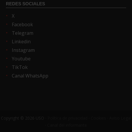
REDES SOCIALES
X
Facebook
Telegram
Linkedin
Instagram
Youtube
TikTok
Canal WhatsApp
Copyright © 2026 USO ·
Política de privacidad
·
Cookies
·
Aviso Legal
·
Canal del informante