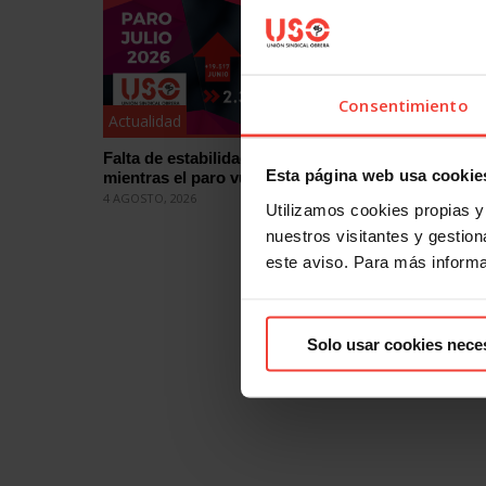
Consentimiento
Actualidad
Actualid
Falta de estabilidad en el empleo
Mercado 
Esta página web usa cookie
mientras el paro vuelve a subir en julio
sobre el
práctica
4 AGOSTO, 2026
Utilizamos cookies propias y 
31 JULIO, 2
nuestros visitantes y gestiona
este aviso. Para más inform
Solo usar cookies nece