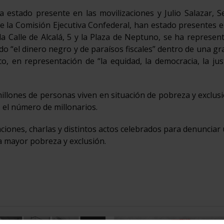
stado presente en las movilizaciones y Julio Salazar, Se
 la Comisión Ejecutiva Confederal, han estado presentes e
la Calle de Alcalá, 5 y la Plaza de Neptuno, se ha represe
o “el dinero negro y de paraísos fiscales” dentro de una gr
, en representación de “la equidad, la democracia, la just
llones de personas viven en situación de pobreza y exclusi
 el número de millonarios.
iones, charlas y distintos actos celebrados para denunciar
 mayor pobreza y exclusión.