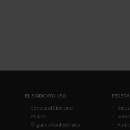
EL SINDICATO USO
FEDERA
Conoce el Sindicato
Indus
Afíliate
Servi
Órganos Confederales
Atenc