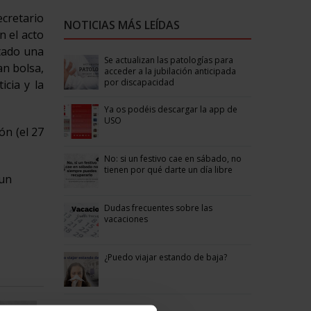
cretario
NOTICIAS MÁS LEÍDAS
n el acto
ntado una
Se actualizan las patologías para
an bolsa,
acceder a la jubilación anticipada
por discapacidad
icia y la
Ya os podéis descargar la app de
USO
ón (el 27
No: si un festivo cae en sábado, no
tienen por qué darte un día libre
 un
Dudas frecuentes sobre las
vacaciones
¿Puedo viajar estando de baja?