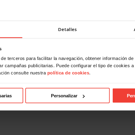
Detalles
ad
Actualidad
laboral 2026: más indefinidos
El empleo crece en España, pe
s
 papel, más precariedad en la
alerta: 2,5 millones de persona
en paro
de terceros para facilitar la navegación, obtener información de
026
28 JULIO, 2026
r campañas publicitarias. Puede configurar el tipo de cookies a ut
ación consulte nuestra
política de cookies
.
sarias
Personalizar
Per