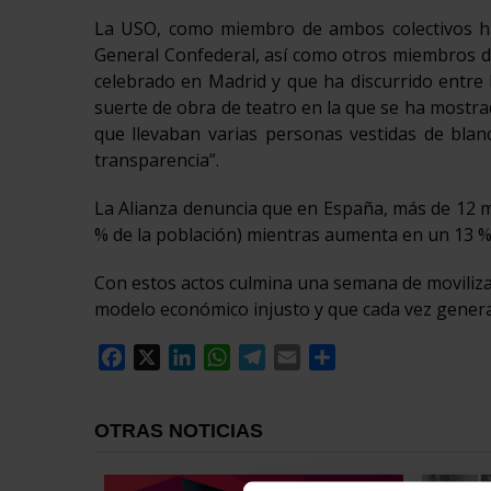
La USO, como miembro de ambos colectivos ha e
General Confederal, así como otros miembros de
celebrado en Madrid y que ha discurrido entre 
suerte de obra de teatro en la que se ha mostrad
que llevaban varias personas vestidas de blanco
transparencia”.
La Alianza denuncia que en España, más de 12 mi
% de la población) mientras aumenta en un 13 %
Con estos actos culmina una semana de movilizac
modelo económico injusto y que cada vez genera
Facebook
X
LinkedIn
WhatsApp
Telegram
Email
Compartir
OTRAS NOTICIAS