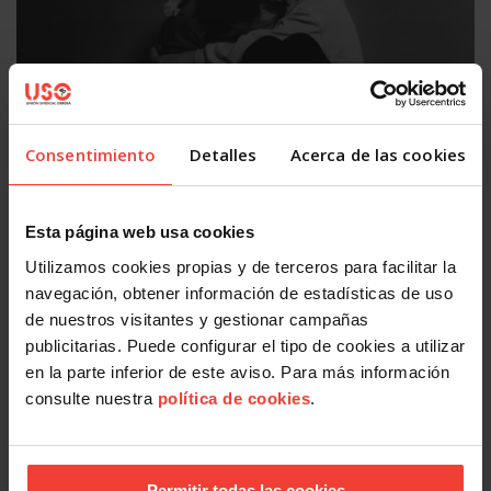
Consentimiento
Detalles
Acerca de las cookies
Igualdad
Esta página web usa cookies
El Consejo de Ministros y Ministras aprueba el Proyecto de
Utilizamos cookies propias y de terceros para facilitar la
Ley Orgánica de Violencia Vicaria
16 JULIO, 2026
navegación, obtener información de estadísticas de uso
de nuestros visitantes y gestionar campañas
publicitarias. Puede configurar el tipo de cookies a utilizar
en la parte inferior de este aviso. Para más información
consulte nuestra
política de cookies
.
Permitir todas las cookies