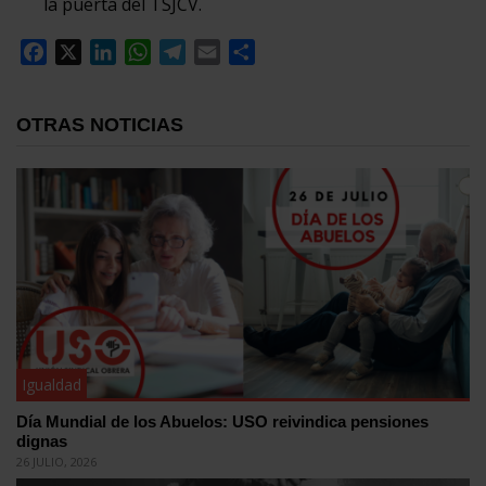
la puerta del TSJCV.
Facebook
X
LinkedIn
WhatsApp
Telegram
Email
Compartir
OTRAS NOTICIAS
Igualdad
Día Mundial de los Abuelos: USO reivindica pensiones
dignas
26 JULIO, 2026