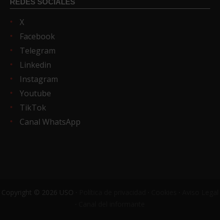
REDES SOCIALES
X
Facebook
Telegram
Linkedin
Instagram
Youtube
TikTok
Canal WhatsApp
Copyright © 2026 USO ·
Política de privacidad
·
Cookies
·
Aviso Legal
·
Canal del informante