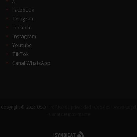
X
Facebook
Telegram
Linkedin
Instagram
Youtube
TikTok
Canal WhatsApp
Copyright © 2026 USO ·
Política de privacidad
·
Cookies
·
Aviso Legal
·
Canal del informante